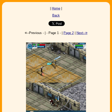
|
Home
|
Back
«
»
--Previous - | - Page 1 - |
Page 2
|
Next--